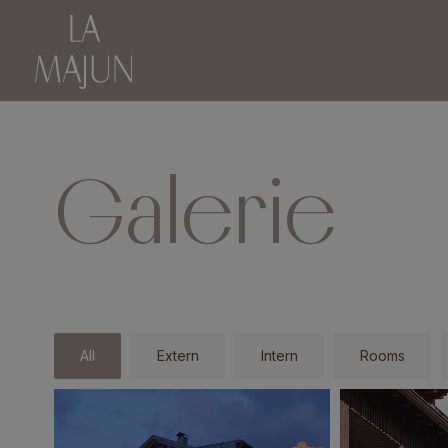
Galerie
All
Extern
Intern
Rooms