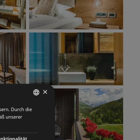
×
sern. Durch die
ITALIAN
äß unserer
GERMAN
ENGLISH
nktionalität