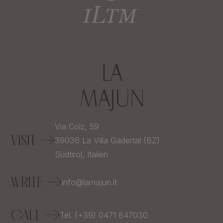
Via Colz, 59
VISIT
39036
La Villa Gadertal (BZ)
Südtirol,
Italien
WRITE
info@lamajun.it
CALL
Tel. (+39) 0471 847030