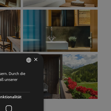
×
sern. Durch die
ITALIAN
äß unserer
GERMAN
ENGLISH
nktionalität