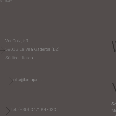
Via Colz, 59
39036
La Villa Gadertal (BZ)
Südtirol,
Italien
E
info@lamajun.it
Se
Tel. (+39) 0471 847030
Me