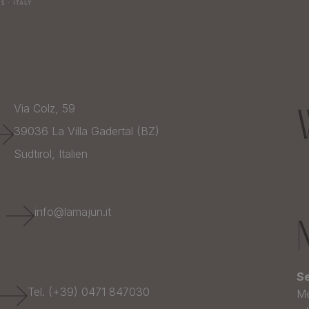
Via Colz, 59
39036
La Villa Gadertal (BZ)
Südtirol,
Italien
E
info@lamajun.it
Se
Tel. (+39) 0471 847030
Me