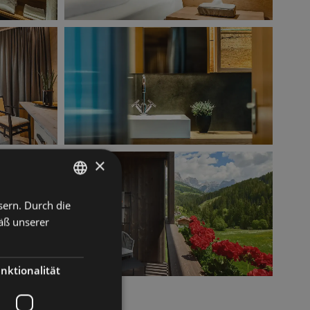
×
sern. Durch die
ITALIAN
äß unserer
GERMAN
ENGLISH
nktionalität