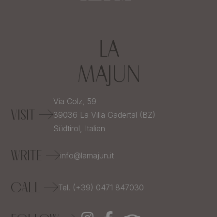
Via Colz, 59
VISIT
39036
La Villa Gadertal (BZ)
Südtirol,
Italien
WRITE
info@lamajun.it
CALL
Tel. (+39) 0471 847030