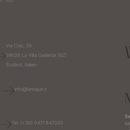
Via Colz, 59
39036
La Villa Gadertal (BZ)
Südtirol,
Italien
E
info@lamajun.it
Se
Tel. (+39) 0471 847030
Me