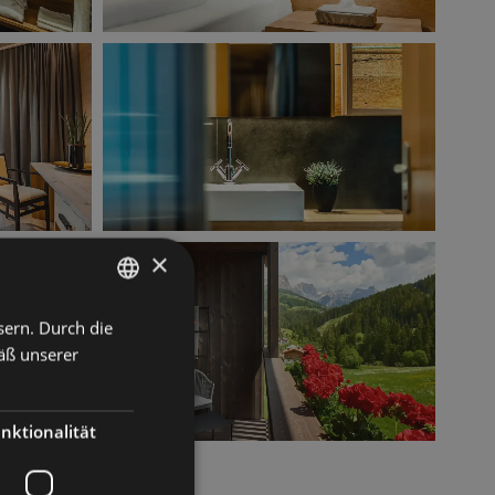
×
sern. Durch die
ITALIAN
äß unserer
GERMAN
ENGLISH
nktionalität