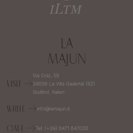
Via Colz, 59
VISIT
39036
La Villa Gadertal (BZ)
Südtirol,
Italien
WRITE
info@lamajun.it
CALL
Tel. (+39) 0471 847030