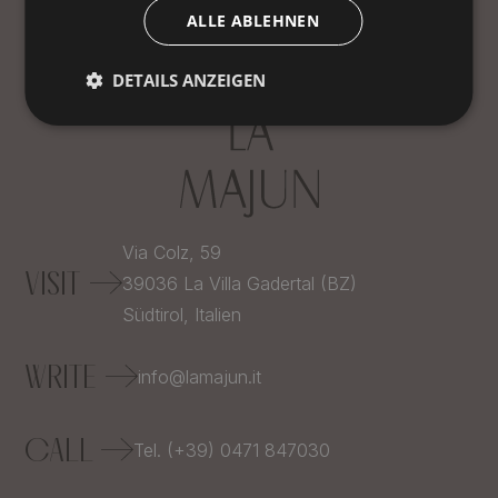
ALLE ABLEHNEN
DETAILS ANZEIGEN
Via Colz, 59
VISIT
39036
La Villa Gadertal (BZ)
Südtirol,
Italien
WRITE
info@lamajun.it
CALL
Tel. (+39) 0471 847030