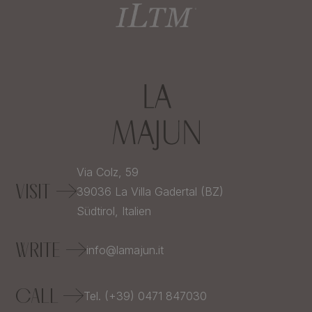
Via Colz, 59
VISIT
39036
La Villa Gadertal (BZ)
Südtirol,
Italien
WRITE
info@lamajun.it
CALL
Tel. (+39) 0471 847030