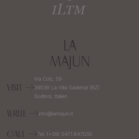
Via Colz, 59
VISIT
39036
La Villa Gadertal (BZ)
Südtirol,
Italien
WRITE
info@lamajun.it
CALL
Tel. (+39) 0471 847030