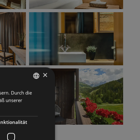
×
sern. Durch die
ITALIAN
äß unserer
GERMAN
ENGLISH
nktionalität