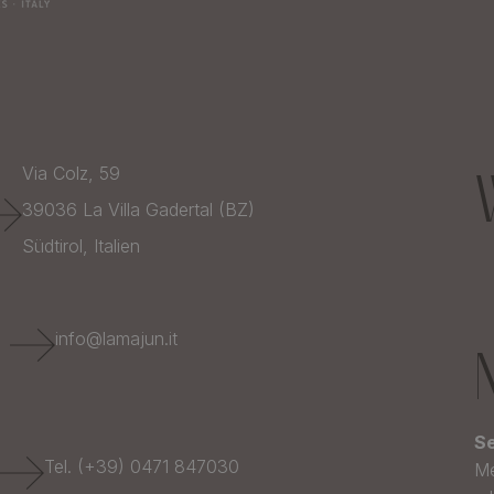
Via Colz, 59
39036
La Villa Gadertal (BZ)
Südtirol,
Italien
E
info@lamajun.it
Se
Tel. (+39) 0471 847030
Me