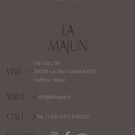
Via Colz, 59
VISIT
39036
La Villa Gadertal (BZ)
Südtirol,
Italien
WRITE
info@lamajun.it
CALL
Tel. (+39) 0471 847030