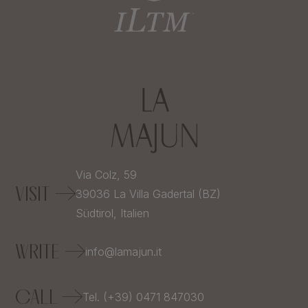
Via Colz, 59
VISIT
39036
La Villa Gadertal (BZ)
Südtirol,
Italien
WRITE
info@lamajun.it
CALL
Tel. (+39) 0471 847030