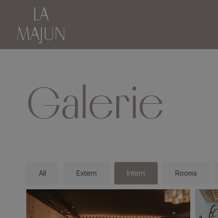
Galerie
All
Extern
Intern
Rooms