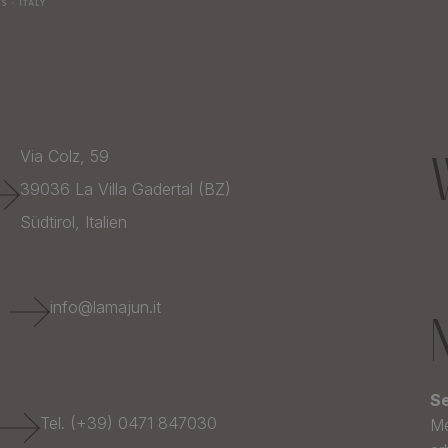
Via Colz, 59
39036
La Villa Gadertal (BZ)
Südtirol,
Italien
E
info@lamajun.it
Se
Tel. (+39) 0471 847030
Me