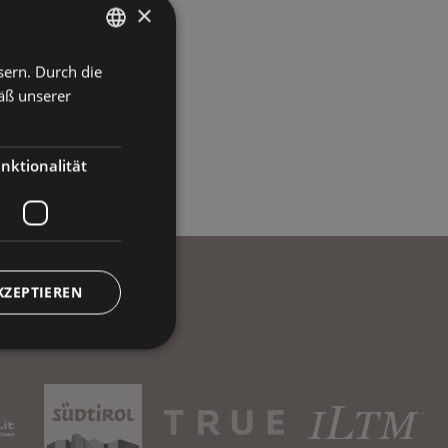
×
sern. Durch die
ITALIAN
äß unserer
GERMAN
ENGLISH
nktionalität
KZEPTIEREN