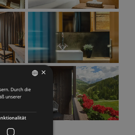
×
sern. Durch die
ITALIAN
äß unserer
GERMAN
ENGLISH
nktionalität