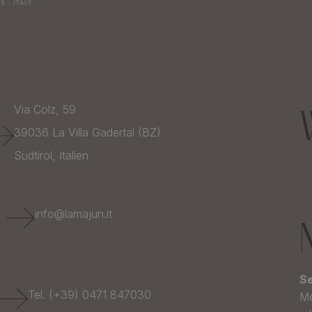
Via Colz, 59
39036
La Villa Gadertal (BZ)
Südtirol,
Italien
E
info@lamajun.it
Se
Tel. (+39) 0471 847030
Me