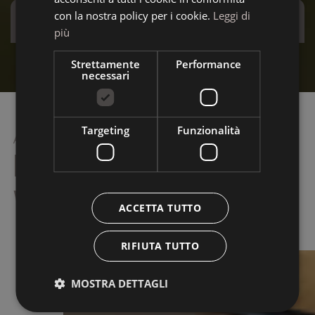
Offerte Speciali
con la nostra policy per i cookie.
Leggi di
più
Stay more and save more - Speciale Dicembre
Stay
Strettamente
Performance
necessari
Scopri l'offerta
S
Targeting
Funzionalità
ACCOGLIERVI È UN’ARTE
La Majun, hotel a La
Villa in Alta Badia
ACCETTA TUTTO
RIFIUTA TUTTO
MOSTRA DETTAGLI