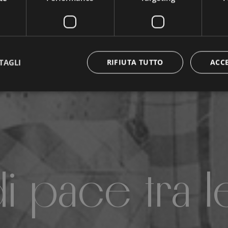
TAGLI
RIFIUTA TUTTO
ACC
i pace tra l