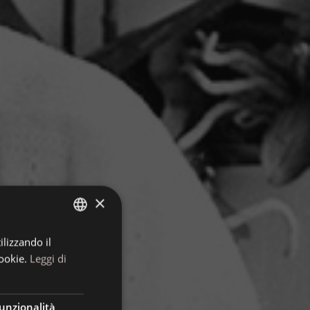
×
ilizzando il
ITALIAN
ookie.
Leggi di
GERMAN
ENGLISH
unzionalità