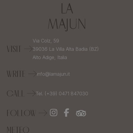
Via Colz, 59
VISIT
39036
La Villa Alta Badia (BZ)
Alto Adige,
Italia
WRITE
info@lamajun.it
CALL
Tel. (+39) 0471 847030
FOLLOW
METEO