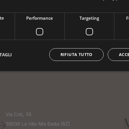
te
Performance
Targeting
F
TAGLI
RIFIUTA TUTTO
ACC
Via Colz, 59
39036
La Villa Alta Badia (BZ)