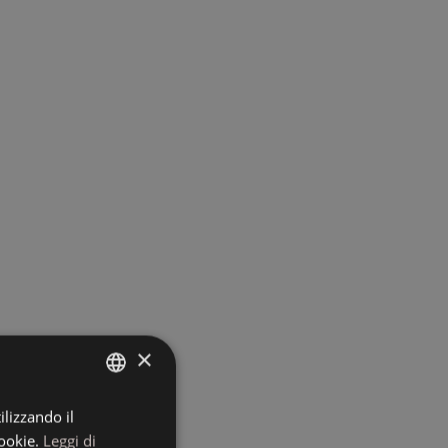
×
ilizzando il
ITALIAN
ookie.
Leggi di
GERMAN