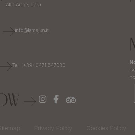
Alto Adige,
Italia
E
info@lamajun.it
No
Tel. (+39) 0471 847030
is
no
LOW
Sitemap
Privacy Policy
Cookies Policy