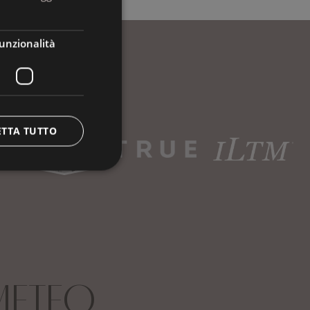
ENGLISH
unzionalità
ETTA TUTTO
METEO