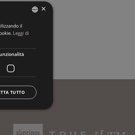
×
ilizzando il
ITALIAN
ookie.
Leggi di
GERMAN
ENGLISH
unzionalità
ETTA TUTTO