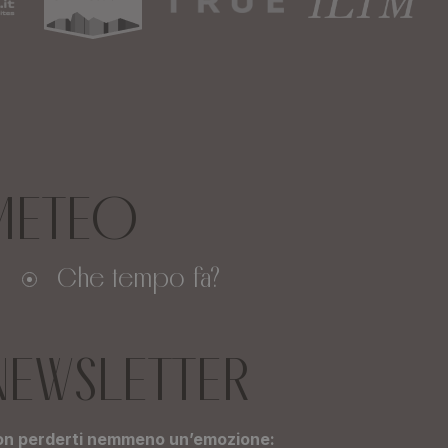
METEO
Che tempo fa?
NEWSLETTER
n perderti nemmeno un’emozione: