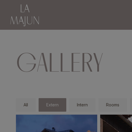
GALLERY
All
Extern
Intern
Rooms