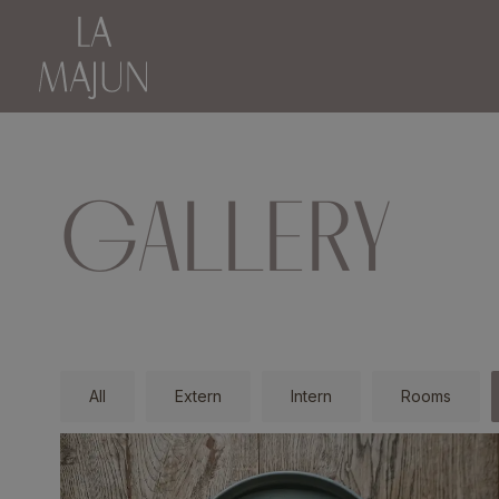
GALLERY
All
Extern
Intern
Rooms