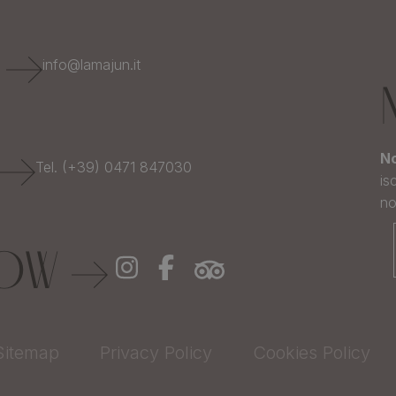
E
info@lamajun.it
No
Tel. (+39) 0471 847030
is
no
LOW
Sitemap
Privacy Policy
Cookies Policy