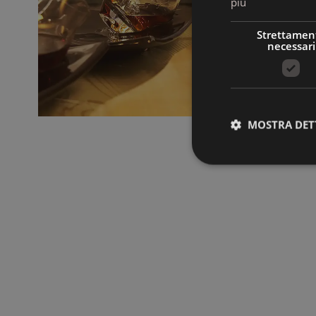
più
Strettamen
necessari
MOSTRA DET