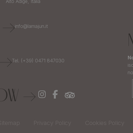
Alto Adige,
Italia
E
info@lamajun.it
No
Tel. (+39) 0471 847030
is
no
LOW
Sitemap
Privacy Policy
Cookies Policy