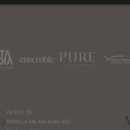
Via Colz, 59
39036
La Villa Alta Badia (BZ)