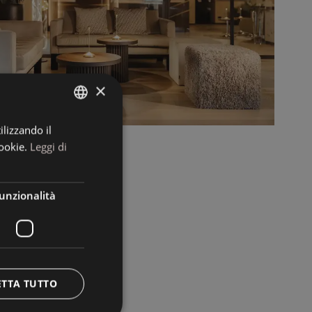
×
ilizzando il
ITALIAN
ookie.
Leggi di
GERMAN
ENGLISH
unzionalità
ETTA TUTTO