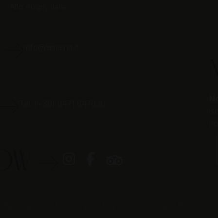
Alto Adige,
Italia
E
info@lamajun.it
No
Tel. (+39) 0471 847030
is
no
LOW
Sitemap
Privacy Policy
Cookies Policy