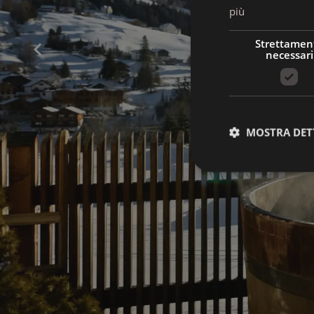
più
Strettamen
necessari
MOSTRA DET