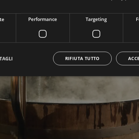
te
Performance
Targeting
F
TAGLI
RIFIUTA TUTTO
ACC
Prenota la tua vacanza