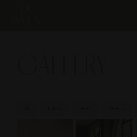
GALLERY
All
Extern
Intern
Rooms