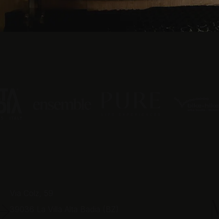
Via Colz, 59
39036
La Villa Alta Badia (BZ)