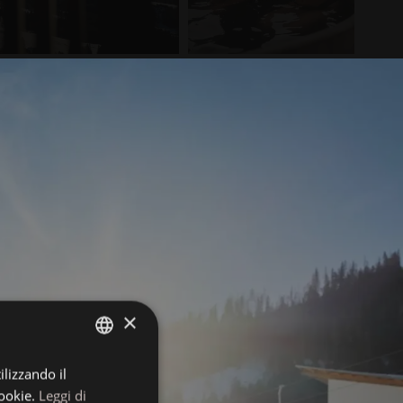
×
ilizzando il
ITALIAN
ookie.
Leggi di
GERMAN