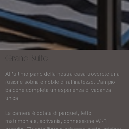
Grand Suite
All'ultimo piano della nostra casa troverete una
fusione sobria e nobile di raffinatezze. L'ampio
balcone completa un'esperienza di vacanza
unica.
La camera è dotata di parquet, letto
matrimoniale, scrivania, connessione Wi-Fi