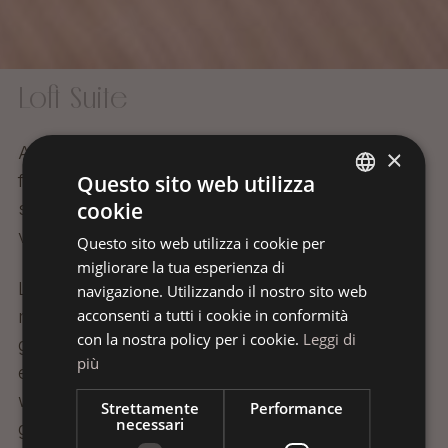
Loft Suite
Al piano superiore del nostro ampliamento, si
×
fondono semplicità e uno stile raffinato. La
Questo sito web utilizza
cookie
spaziosa loggia completa un'esperienza di
ITALIAN
vacanza unica.
Questo sito web utilizza i cookie per
GERMAN
migliorare la tua esperienza di
ENGLISH
La camera è dotata di parquet, letto
navigazione. Utilizzando il nostro sito web
acconsenti a tutti i cookie in conformità
matrimoniale, scrivania, connessione Wi-Fi
con la nostra policy per i cookie.
Leggi di
gratuita, TV satellitare a schermo piatto, minibar
più
e cassaforte. Gli accappatoi come la borsa
wellness con asciugamano e pantofole sono
Strettamente
Performance
necessari
gratuitamente a vostra disposizione.