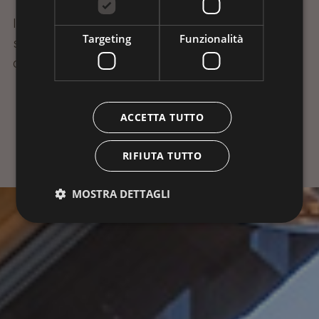
Il bagno è dotato di doccia, WC, asciugacapelli,
Targeting
Funzionalità
specchio cosmetico e prodotti selezionati per la
cura personale.
ACCETTA TUTTO
Prenota
RIFIUTA TUTTO
MOSTRA DETTAGLI